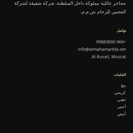
محاجر عائلية مملوكة داخل السلطنة. شركة شقيقة لشركة
العجمي للرخام ش.م.م.
تواصل
+968 99883600
info@almahamarble.om
Al Rusail, Muscat
الخامات
بيج
كريمي
ذهبي
أحمر
أبيض