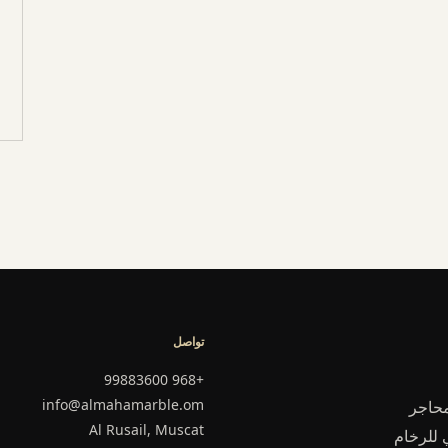
تواصل
+968 99883600
info@almahamarble.om
لرخام منذ 1997. ثلاثة محاجر
Al Rusail, Muscat
 للرخام